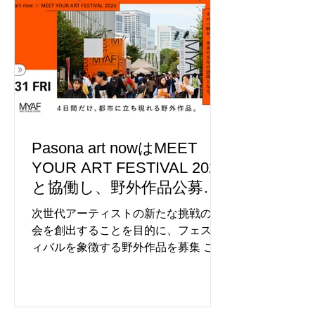
Pasona art nowはMEET
YOUR ART FESTIVAL 2026
と協働し、野外作品公募プ
ログラム「PUBLIC ART
次世代アーティストの新たな挑戦の機
NOW」を始動。作品募集を
会を創出することを目的に、フェステ
ィバルを象徴する野外作品を募集 この
開始。
たび、パブリックスペースやオフィ
ス、商業施設など、多様な空間でアー
トを活かした環境づくりを手がける株
式会社Pasona art now（本社：東京都