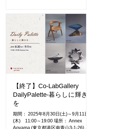
拠点に活躍する「エコ・ソーシャル・
アーティスト」イザベラ・マンデッリ
氏の作品を展示・販売 アーティスト：
イザベラ・マンデッリ ＜Co-
LabGallery 「バラバブルズと見つける
『だいじょうぶ』の世界～まちがいな
んてないよ、心がふんわり軽くなるア
ート展～」 展覧会詳細はこちらから
＞
https://prtimes.jp/main/html/rd/p/000002
096.000016751.html
【終了】Co-LabGallery
DailyPalette-暮らしに輝き
を
期間： 2025年8月30日(土)～9月11日
(木) 11:00～19:00 場所： Annex
Aoyama (東京都港区南青山3-1-26)