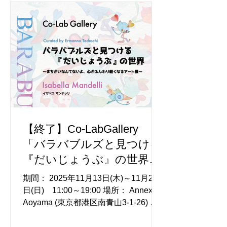
港区、代表取締役：大日向由香里）は
MEET YOUR ART FESTIVAL 2026と
の協働により、野外作品公募プログラ
ム「PUBLIC ART NOW」を始動し、7
月14日(火)より作品募集を開始いたし
ます。 （応募フォーム：
https://forms.gle/5FYF6b7t8tc6WBt79
） 「PUBLIC ART NOW」は、野外作
品の発表機会を通じてアーティストの
新たな挑戦を後押しするとともに、株
【終了】Co-LabGallery
式会社Pasona art nowおよびMEET
「バラバブルズと見つける
YOUR ARTとの継続的な協働へとつな
『だいじょうぶ』の世界～
がる機会を創出することを目的とした
公募プログラムです。 最優秀賞に選ば
まちがいなんてないよ、心
期間： 2025年11月13日(木)～11月23
れた作品は、「MEET YOUR ART
がふんわり軽くなるアート
日(日) 11:00～19:00 場所： Annex
FESTIVAL 2026」の会場内で野外作品
Aoyama (東京都港区南青山3-1-26)
展～」
として展示されるほか、株式会社Pas
https://www.annex-aoyama.com/ 料
金： 無料 内容： イタリア・ミラノを