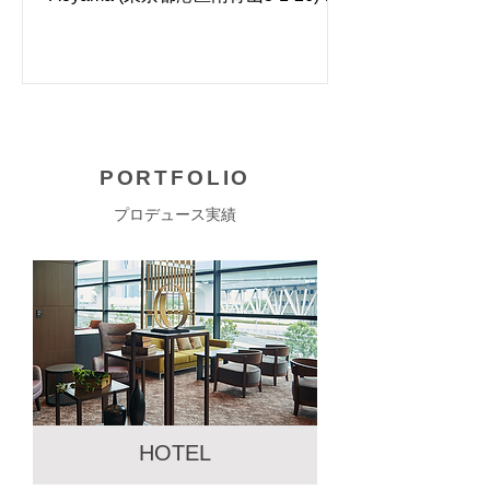
https://www.annex-aoyama.com/ 料
金： 無料 内容： 「暮らしに輝きを与
えるアート」というテーマのもとアー
ティスト8名の作品を展示・販売 アー
ティスト： 池内信介、奥野美果、貴島
雄太朗、佐伯和子、田原良作、長谷京
PORTFOLIO
治、松田重仁、松本憲宜 ＜Co-
LabGallery DailyPalette-暮らしに輝き
プロデュース実績
を 展覧会詳細はこちらから＞
https://prtimes.jp/main/html/rd/p/000002
046.000016751.html
ボタン
HOTEL