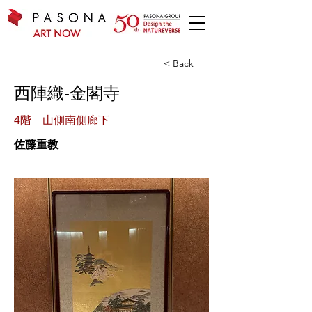
< Back
西陣織‐金閣寺
4階 山側南側廊下
佐藤重教