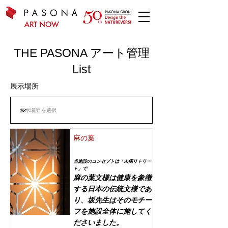
THE PASONA アート管理
List
展示場所
麻の葉
当施設のコンセプトは「未病リトリー
ト」で
麻の葉文様は健康を象徴
する日本の伝統文様であ
り、坂先生はそのモチー
フを施設全体に施してく
ださいました。