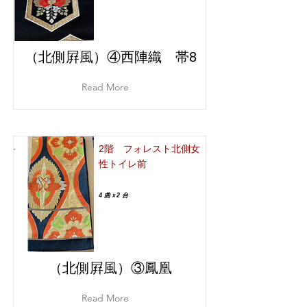
（北側屛風）④西陣織 帯8
Read More
2階 フォレスト北側女
性トイレ前
4 曲ｘ2 台
（北側屛風）③鳳凰
Read More