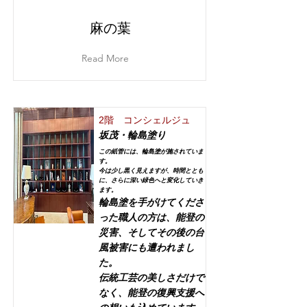
麻の葉
Read More
2階 コンシェルジュ
坂茂・輪島塗り
この紙管には、輪島塗が施されていま
す。
今は少し黒く見えますが、時間ととも
に、さらに深い緑色へと変化していき
ます。
輪島塗を手がけてくださ
った職人の方は、能登の
災害、そしてその後の台
風被害にも遭われまし
た。
伝統工芸の美しさだけで
なく、能登の復興支援へ