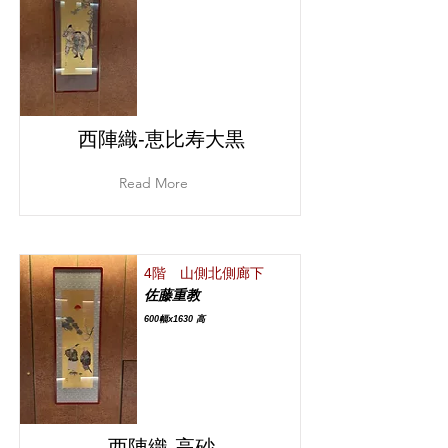
西陣織‐恵比寿大黒
Read More
4階 山側北側廊下
佐藤重教
600幅x1630 高
西陣織‐高砂