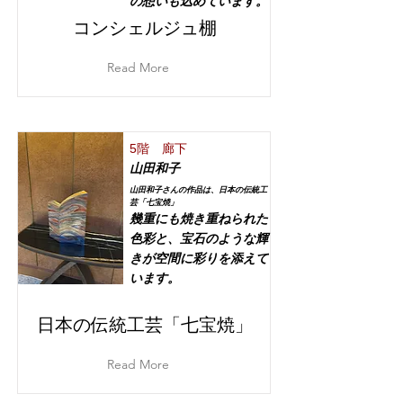
の想いも込めています。
コンシェルジュ棚
Read More
5階 廊下
山田和子
山田和子さんの作品は、日本の伝統工
芸「七宝焼」
幾重にも焼き重ねられた
色彩と、宝石のような輝
きが空間に彩りを添えて
います。
日本の伝統工芸「七宝焼」
Read More