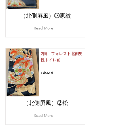
（北側屛風）③家紋
Read More
2階 フォレスト北側男
性トイレ前
4 曲ｘ2 台
（北側屛風）②松
Read More