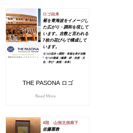
ロゴ由来
菊を青海波をイメージし
た広がり・調和を現して
います。吉数と言われる
7枚の花びらで構成して
います。
七つの花弁＝調和・幸福を表す吉数
* 七つの価値（健康・絆・自然・文
化・学び・創造・未来）
THE PASONA ロゴ
Read More
4階 山側北側廊下
佐藤重教