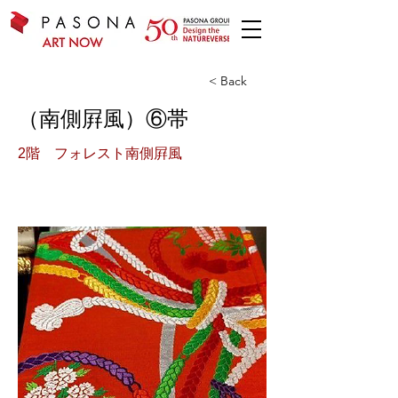
< Back
（南側屛風）⑥帯
2階 フォレスト南側屛風