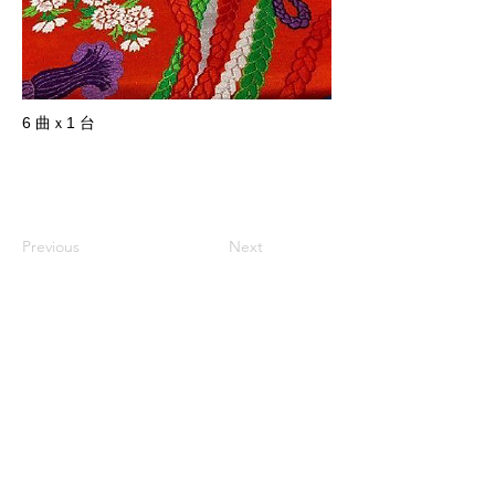
6 曲ｘ1 台
Previous
Next